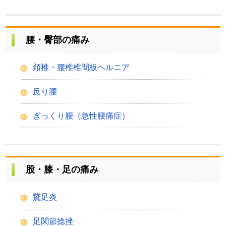
腰・臀部の痛み
頚椎・腰椎椎間板ヘルニア
反り腰
ぎっくり腰（急性腰痛症）
股・膝・足の痛み
鵞足炎
足関節捻挫