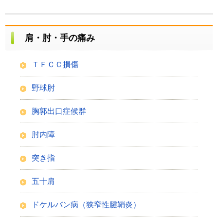
肩・肘・手の痛み
ＴＦＣＣ損傷
野球肘
胸郭出口症候群
肘内障
突き指
五十肩
ドケルバン病（狭窄性腱鞘炎）