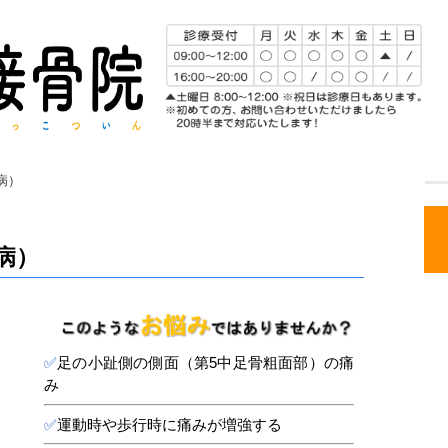
病）
病）
✅
足の小趾側の側面（第5中足骨粗面部）の痛
み
✅
運動時や歩行時に痛みが増強する