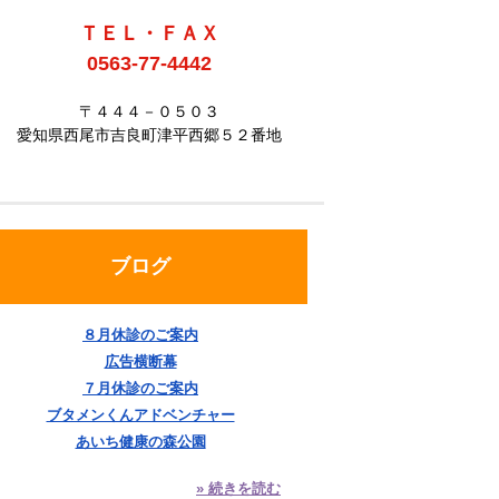
ＴＥＬ・ＦＡＸ
0563-77-4442
〒４４４－０５０３
愛知県西尾市吉良町津平西郷５２番地
ブログ
８月休診のご案内
広告横断幕
７月休診のご案内
ブタメンくんアドベンチャー
あいち健康の森公園
» 続きを読む