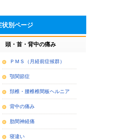
症状別ページ
頭・首・背中の痛み
ＰＭＳ（月経前症候群）
顎関節症
頚椎・腰椎椎間板ヘルニア
背中の痛み
肋間神経痛
寝違い