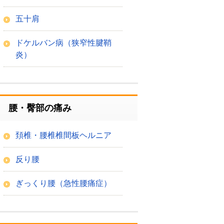
五十肩
ドケルバン病（狭窄性腱鞘
炎）
腰・臀部の痛み
頚椎・腰椎椎間板ヘルニア
反り腰
ぎっくり腰（急性腰痛症）