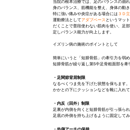
当院の根本治療では、足のバランスの崩れ
身のバランス、筋機能を整え、身体の動き
特に強い痛みや炎症がある場合には
３Ｄ立
運動療法として
アダブベース
というマット
だくことで普段使わない筋肉を使い、足部
定しバランス能力が向上します。
イズリン病の施術のポイントとして
簡単にいうと「短腓骨筋」の牽引力を弱め
短腓骨筋が繰り返し第5中足骨粗面部を牽
・足関節背屈制限
なるべくつま先を下げた状態を保ちます。
かかとの下にクッションなどを靴に入れて
・内反（回外）制限
足裏が内側を向くと短腓骨筋が引っ張られ
足底の外側を持ち上げるように固定してみ
・外側アーチの保持