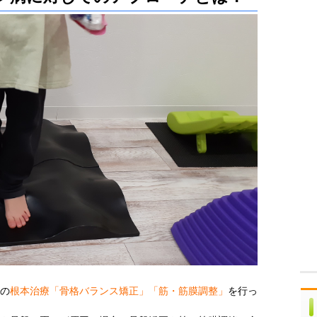
の
根本治療「骨格バランス矯正」「筋・筋膜調整」
を行っ