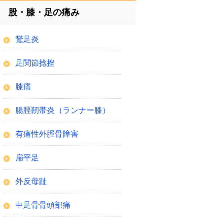
股・膝・足の痛み
鵞足炎
足関節捻挫
膝痛
腸脛靭帯炎（ランナー膝）
有痛性外脛骨障害
扁平足
外反母趾
中足骨骨頭部痛