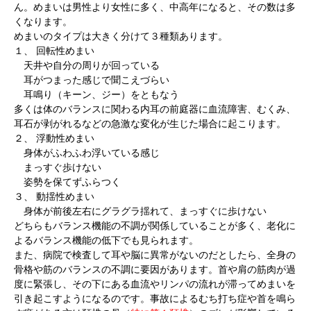
ん。めまいは男性より女性に多く、中高年になると、その数は多
くなります。
めまいのタイプは大きく分けて３種類あります。
１、 回転性めまい
天井や自分の周りが回っている
耳がつまった感じで聞こえづらい
耳鳴り（キーン、ジー）をともなう
多くは体のバランスに関わる内耳の前庭器に血流障害、むくみ、
耳石が剥がれるなどの急激な変化が生じた場合に起こります。
２、 浮動性めまい
身体がふわふわ浮いている感じ
まっすぐ歩けない
姿勢を保てずふらつく
３、 動揺性めまい
身体が前後左右にグラグラ揺れて、まっすぐに歩けない
どちらもバランス機能の不調が関係していることが多く、老化に
よるバランス機能の低下でも見られます。
また、病院で検査して耳や脳に異常がないのだとしたら、全身の
骨格や筋のバランスの不調に要因があります。首や肩の筋肉が過
度に緊張し、その下にある血流やリンパの流れが滞ってめまいを
引き起こすようになるのです。事故によるむち打ち症や首を鳴ら