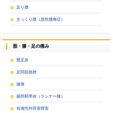
反り腰
ぎっくり腰（急性腰痛症）
股・膝・足の痛み
鵞足炎
足関節捻挫
膝痛
腸脛靭帯炎（ランナー膝）
有痛性外脛骨障害