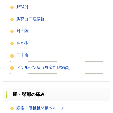
野球肘
胸郭出口症候群
肘内障
突き指
五十肩
ドケルバン病（狭窄性腱鞘炎）
腰・臀部の痛み
頚椎・腰椎椎間板ヘルニア