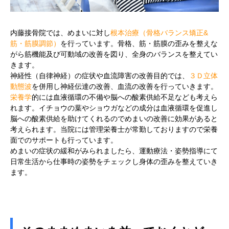
内藤接骨院では、めまいに対し
根本治療（骨格バランス矯正&
筋・筋膜調節）
を行っています。骨格、筋・筋膜の歪みを整えな
がら筋機能及び可動域の改善を図り、全身のバランスを整えてい
きます。
神経性（自律神経）の症状や血流障害の改善目的では、
３Ｄ立体
動態波
を併用し神経伝達の改善、血流の改善を行っていきます。
栄養学
的には血液循環の不備や脳への酸素供給不足なども考えら
れます。イチョウの葉やショウガなどの成分は血液循環を促進し
脳への酸素供給を助けてくれるのでめまいの改善に効果があると
考えられます。当院には管理栄養士が常勤しておりますので栄養
面でのサポートも行っています。
めまいの症状の緩和がみられましたら、運動療法・姿勢指導にて
日常生活から仕事時の姿勢をチェックし身体の歪みを整えていき
ます。