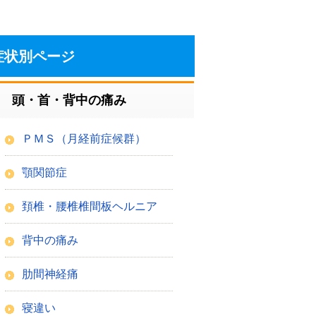
症状別ページ
頭・首・背中の痛み
ＰＭＳ（月経前症候群）
顎関節症
頚椎・腰椎椎間板ヘルニア
背中の痛み
肋間神経痛
寝違い