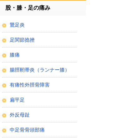
股・膝・足の痛み
鵞足炎
足関節捻挫
膝痛
腸脛靭帯炎（ランナー膝）
有痛性外脛骨障害
扁平足
外反母趾
中足骨骨頭部痛