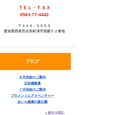
ＴＥＬ・ＦＡＸ
0563-77-4442
〒４４４－０５０３
愛知県西尾市吉良町津平西郷５２番地
ブログ
８月休診のご案内
広告横断幕
７月休診のご案内
ブタメンくんアドベンチャー
あいち健康の森公園
» 続きを読む