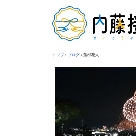
トップ
›
ブログ
›
蒲郡花火