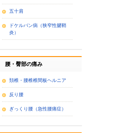
五十肩
ドケルバン病（狭窄性腱鞘
炎）
腰・臀部の痛み
頚椎・腰椎椎間板ヘルニア
反り腰
ぎっくり腰（急性腰痛症）