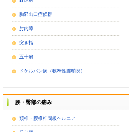
野球肘
胸郭出口症候群
肘内障
突き指
五十肩
ドケルバン病（狭窄性腱鞘炎）
腰・臀部の痛み
頚椎・腰椎椎間板ヘルニア