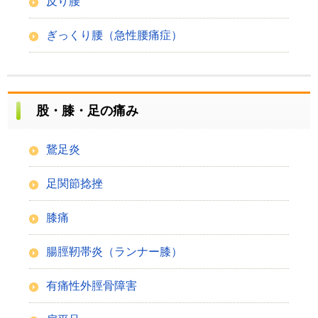
反り腰
ぎっくり腰（急性腰痛症）
股・膝・足の痛み
鵞足炎
足関節捻挫
膝痛
腸脛靭帯炎（ランナー膝）
有痛性外脛骨障害