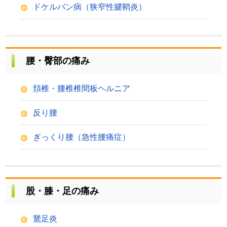
ドケルバン病（狭窄性腱鞘炎）
腰・臀部の痛み
頚椎・腰椎椎間板ヘルニア
反り腰
ぎっくり腰（急性腰痛症）
股・膝・足の痛み
鵞足炎