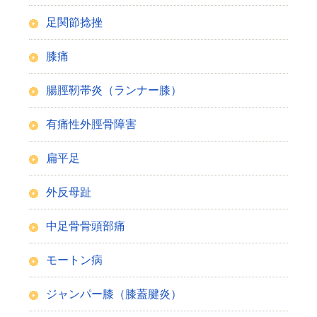
足関節捻挫
膝痛
腸脛靭帯炎（ランナー膝）
有痛性外脛骨障害
扁平足
外反母趾
中足骨骨頭部痛
モートン病
ジャンパー膝（膝蓋腱炎）