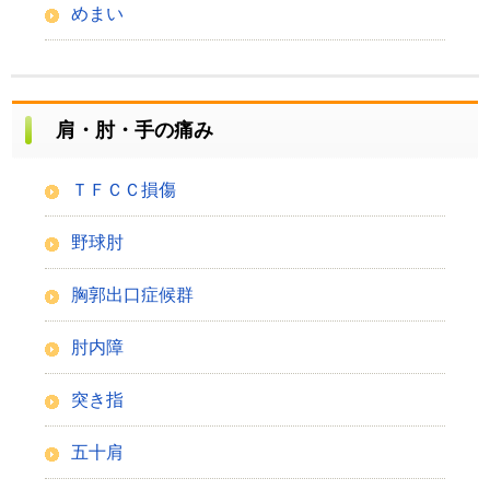
めまい
肩・肘・手の痛み
ＴＦＣＣ損傷
野球肘
胸郭出口症候群
肘内障
突き指
五十肩