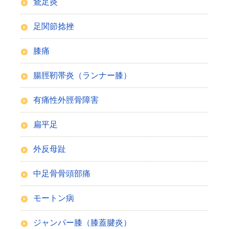
鵞足炎
足関節捻挫
膝痛
腸脛靭帯炎（ランナー膝）
有痛性外脛骨障害
扁平足
外反母趾
中足骨骨頭部痛
モートン病
ジャンパー膝（膝蓋腱炎）