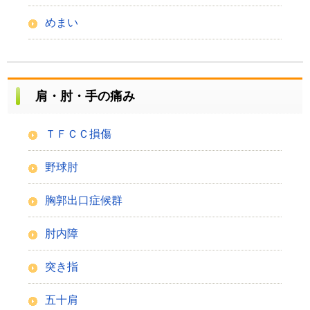
めまい
肩・肘・手の痛み
ＴＦＣＣ損傷
野球肘
胸郭出口症候群
肘内障
突き指
五十肩