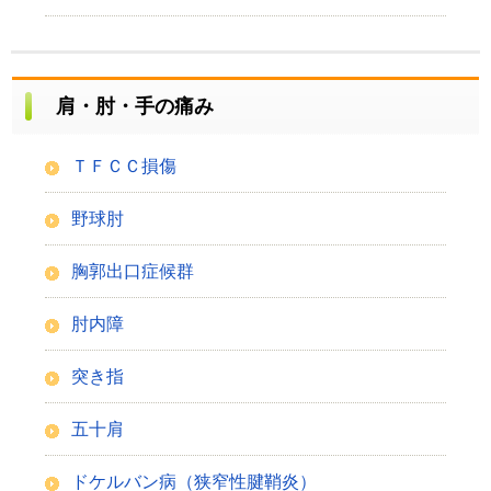
肩・肘・手の痛み
ＴＦＣＣ損傷
野球肘
胸郭出口症候群
肘内障
突き指
五十肩
ドケルバン病（狭窄性腱鞘炎）