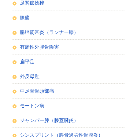
足関節捻挫
膝痛
腸脛靭帯炎（ランナー膝）
有痛性外脛骨障害
扁平足
外反母趾
中足骨骨頭部痛
モートン病
ジャンパー膝（膝蓋腱炎）
シンスプリント（脛骨過労性骨膜炎）